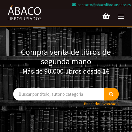
contacto@abacolibrosusados.es
Toggl
navig
Compra venta de libros de
segunda mano
Más de 90.000 libros desde 1€
Buscador avanzado