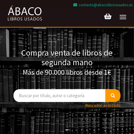
contacto@abacolibrosusados.es
Toggl
navig
Compra venta de libros de
segunda mano
Más de 90.000 libros desde 1€
Buscador avanzado