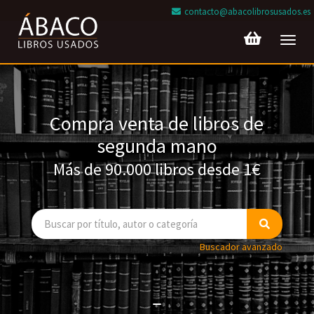
contacto@abacolibrosusados.es
Toggl
navig
Compra venta de libros de
segunda mano
Más de 90.000 libros desde 1€
Buscador avanzado