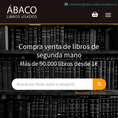
contacto@abacolibrosusados.es
Toggl
navig
Compra venta de libros de
segunda mano
Más de 90.000 libros desde 1€
Buscador avanzado