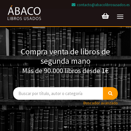
contacto@abacolibrosusados.es
Toggl
navig
Compra venta de libros de
segunda mano
Más de 90.000 libros desde 1€
Buscador avanzado