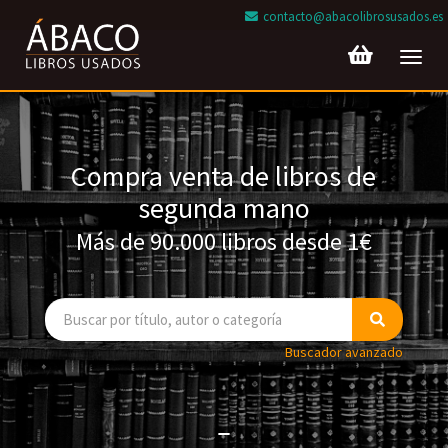
contacto@abacolibrosusados.es
Toggl
navig
Compra venta de libros de
segunda mano
Más de 90.000 libros desde 1€
Buscador avanzado