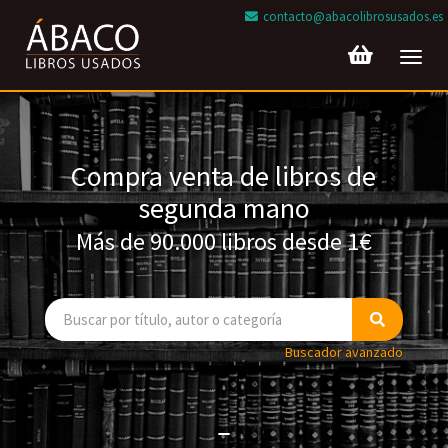
contacto@abacolibrosusados.es
Toggl
navig
Compra venta de libros de
segunda mano
Más de 90.000 libros desde 1€
Buscador avanzado