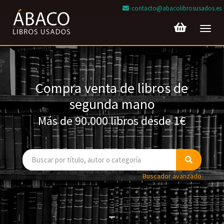
contacto@abacolibrosusados.es
Toggl
navig
Compra venta de libros de
segunda mano
Más de 90.000 libros desde 1€
Buscador avanzado