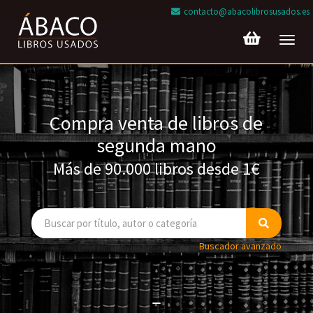
contacto@abacolibrosusados.es
Toggl
navig
Compra venta de libros de
segunda mano
Más de 90.000 libros desde 1€
Buscador avanzado