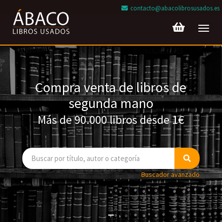
contacto@abacolibrosusados.es
Toggl
navig
Compra venta de libros de
segunda mano
Más de 90.000 libros desde 1€
Buscador avanzado