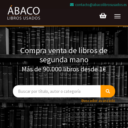
contacto@abacolibrosusados.es
Toggl
navig
Compra venta de libros de
segunda mano
Más de 90.000 libros desde 1€
Buscador avanzado