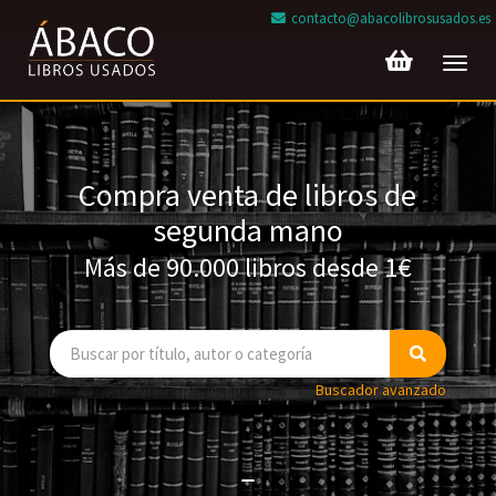
contacto@abacolibrosusados.es
Toggl
navig
Compra venta de libros de
segunda mano
Más de 90.000 libros desde 1€
Buscador avanzado