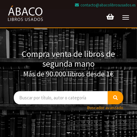
contacto@abacolibrosusados.es
Toggl
navig
Compra venta de libros de
segunda mano
Más de 90.000 libros desde 1€
Buscador avanzado