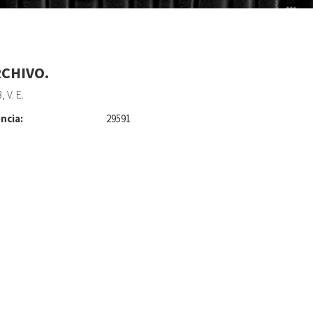
RCHIVO.
 V. E.
ncia:
29591