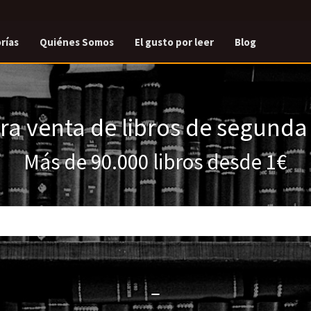
rías
Quiénes Somos
El gusto por leer
Blog
a venta de libros de segund
Más de 90.000 libros desde 1€