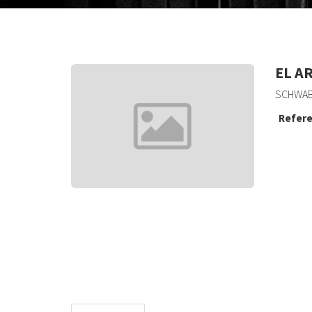
EL A
SCHWAB,
Refere