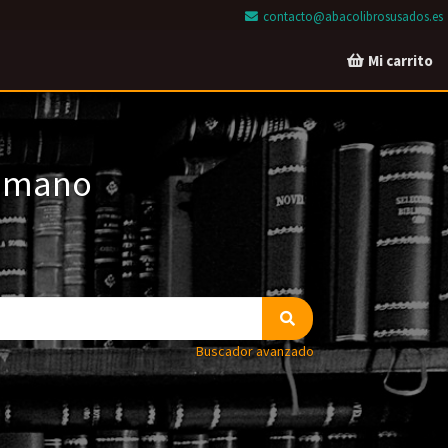
contacto@abacolibrosusados.es
Mi carrito
a mano
Buscador avanzado