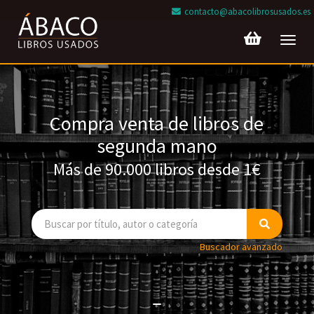
contacto@abacolibrosusados.es
Toggl
navig
Compra venta de libros de
segunda mano
Más de 90.000 libros desde 1€
Buscador avanzado