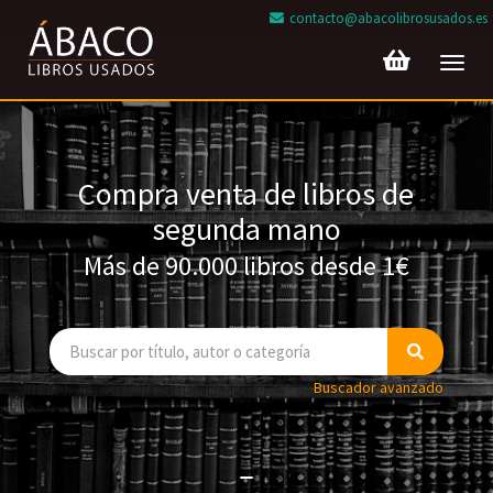
contacto@abacolibrosusados.es
Toggl
navig
Compra venta de libros de
segunda mano
Más de 90.000 libros desde 1€
Buscador avanzado