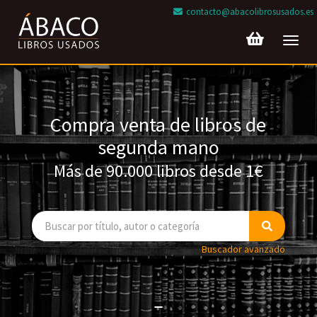
contacto@abacolibrosusados.es
Toggl
navig
Compra venta de libros de
segunda mano
Más de 90.000 libros desde 1€
Buscador avanzado