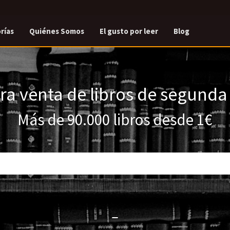
rías
Quiénes Somos
El gusto por leer
Blog
a venta de libros de segund
Más de 90.000 libros desde 1€