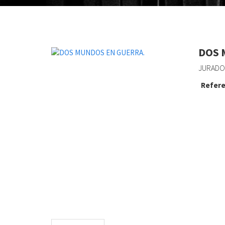
DOS 
JURADO,
Refere