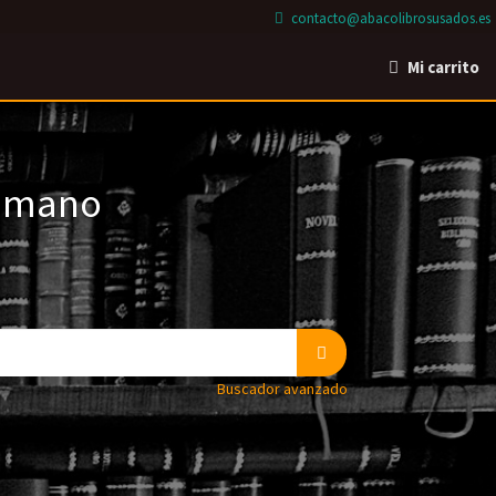
contacto@abacolibrosusados.es
Mi carrito
a mano
Buscador avanzado