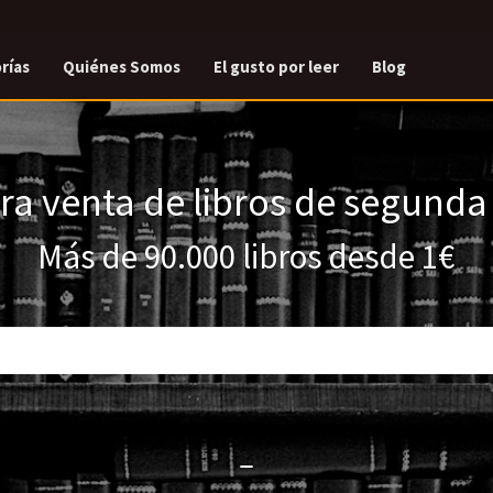
rías
Quiénes Somos
El gusto por leer
Blog
a venta de libros de segund
Más de 90.000 libros desde 1€