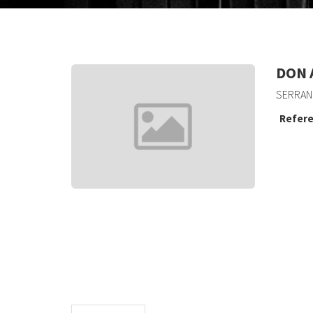
DON 
SERRANO
Refere