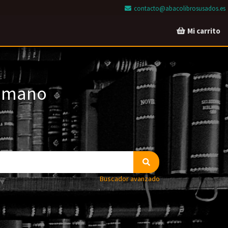
contacto@abacolibrosusados.es
Mi carrito
a mano
Buscador avanzado