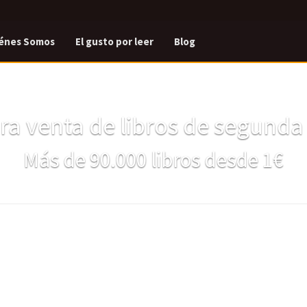
énes Somos
El gusto por leer
Blog
a venta de libros de segund
Más de 90.000 libros desde 1€