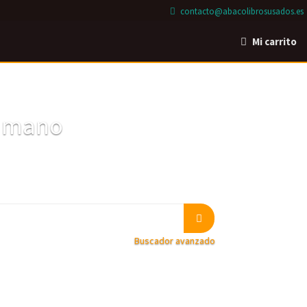
contacto@abacolibrosusados.es
Mi carrito
a mano
Buscador avanzado