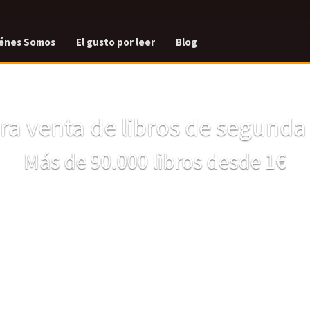
énes Somos
El gusto por leer
Blog
a venta de libros de segund
Más de 90.000 libros desde 1€