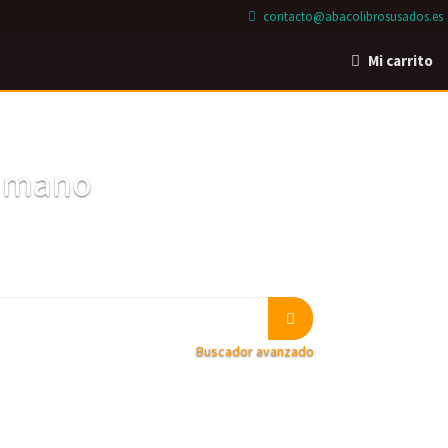
contacto@abacolibrosusados.es
Mi carrito
a mano
Buscador avanzado