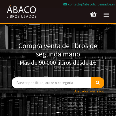
contacto@abacolibrosusados.es
Toggl
navig
Compra venta de libros de
segunda mano
Más de 90.000 libros desde 1€
Buscador avanzado