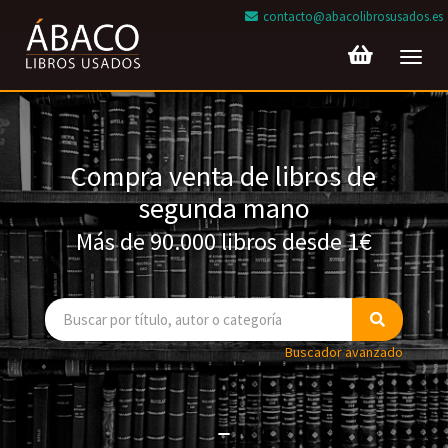
contacto@abacolibrosusados.es
Toggl
navig
Compra venta de libros de
segunda mano
Más de 90.000 libros desde 1€
Buscador avanzado