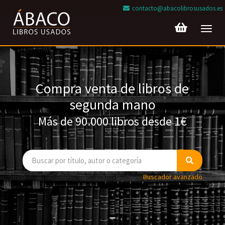
contacto@abacolibrosusados.es
Toggl
navig
Compra venta de libros de
segunda mano
Más de 90.000 libros desde 1€
Buscador avanzado