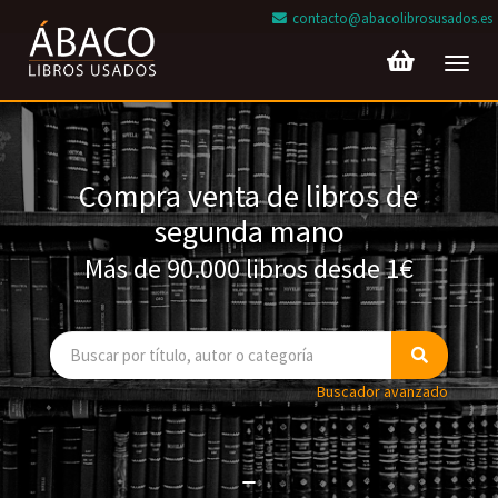
contacto@abacolibrosusados.es
Toggl
navig
Compra venta de libros de
segunda mano
Más de 90.000 libros desde 1€
Buscador avanzado