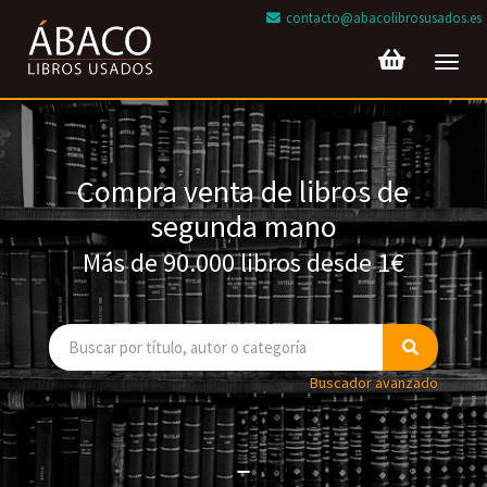
contacto@abacolibrosusados.es
Toggl
navig
Compra venta de libros de
segunda mano
Más de 90.000 libros desde 1€
Buscador avanzado