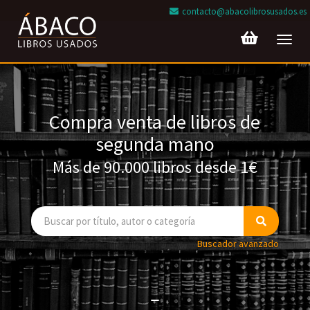
contacto@abacolibrosusados.es
Toggl
navig
Compra venta de libros de
segunda mano
Más de 90.000 libros desde 1€
Buscador avanzado