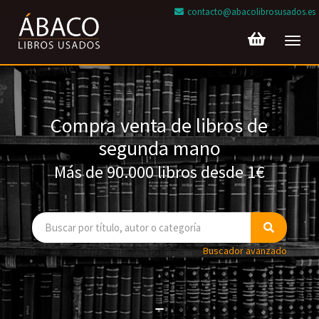
contacto@abacolibrosusados.es
Toggl
navig
Compra venta de libros de
segunda mano
Más de 90.000 libros desde 1€
Buscador avanzado