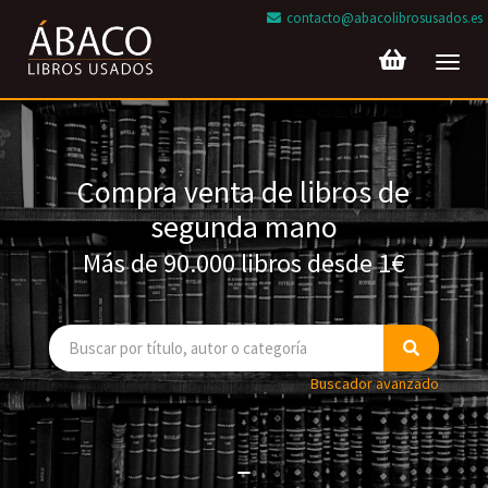
contacto@abacolibrosusados.es
Toggl
navig
Compra venta de libros de
segunda mano
Más de 90.000 libros desde 1€
Buscador avanzado