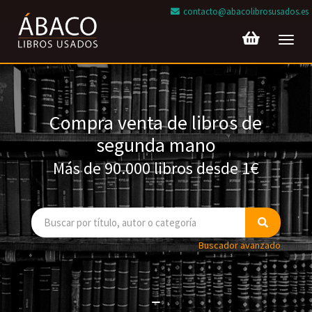
contacto@abacolibrosusados.es
Toggl
navig
Compra venta de libros de
segunda mano
Más de 90.000 libros desde 1€
Buscador avanzado