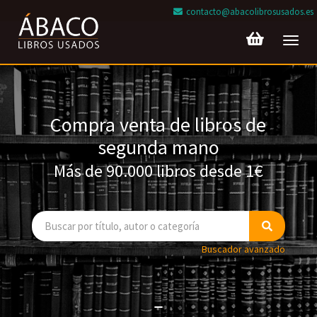
contacto@abacolibrosusados.es
Toggl
navig
Compra venta de libros de
segunda mano
Más de 90.000 libros desde 1€
Buscador avanzado