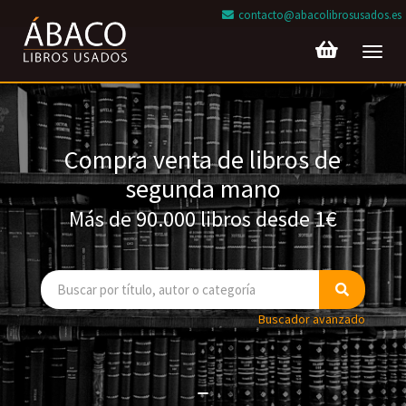
contacto@abacolibrosusados.es
Toggl
navig
Compra venta de libros de
segunda mano
Más de 90.000 libros desde 1€
Buscador avanzado