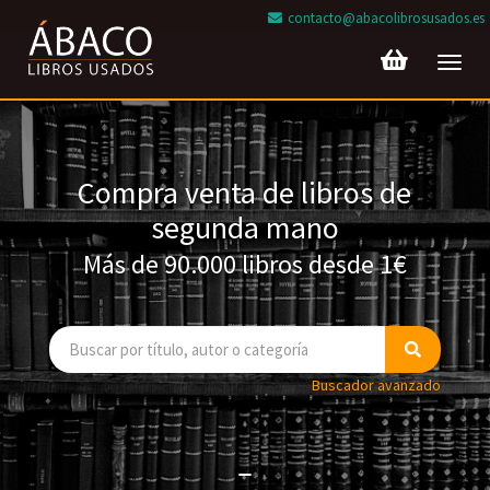
contacto@abacolibrosusados.es
Toggl
navig
Compra venta de libros de
segunda mano
Más de 90.000 libros desde 1€
Buscador avanzado