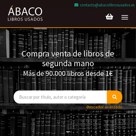
contacto@abacolibrosusados.es
Toggl
navig
Compra venta de libros de
segunda mano
Más de 90.000 libros desde 1€
Buscador avanzado