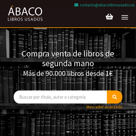
contacto@abacolibrosusados.es
Toggl
navig
Compra venta de libros de
segunda mano
Más de 90.000 libros desde 1€
Buscador avanzado