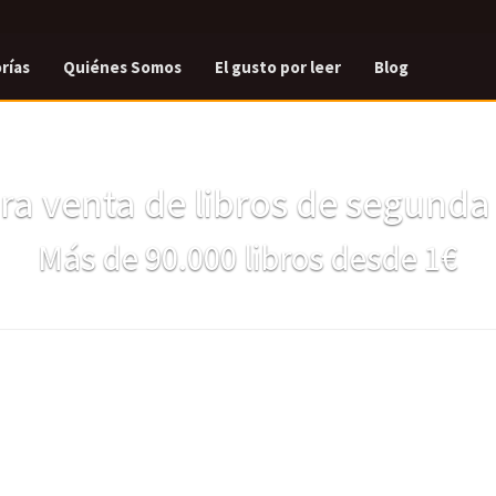
rías
Quiénes Somos
El gusto por leer
Blog
a venta de libros de segund
Más de 90.000 libros desde 1€