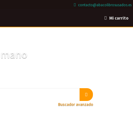
contacto@abacolibrosusados.es
Mi carrito
a mano
Buscador avanzado