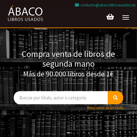
contacto@abacolibrosusados.es
Toggl
navig
Compra venta de libros de
segunda mano
Más de 90.000 libros desde 1€
Buscador avanzado