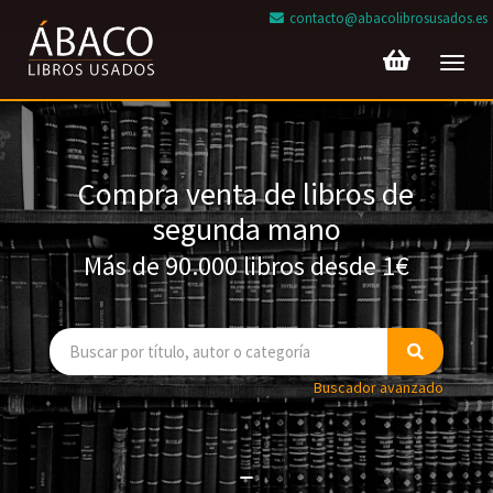
contacto@abacolibrosusados.es
Toggl
navig
Compra venta de libros de
segunda mano
Más de 90.000 libros desde 1€
Buscador avanzado