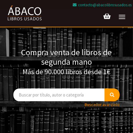
contacto@abacolibrosusados.es
Toggl
navig
Compra venta de libros de
segunda mano
Más de 90.000 libros desde 1€
Buscador avanzado