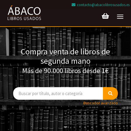
contacto@abacolibrosusados.es
Toggl
navig
Compra venta de libros de
segunda mano
Más de 90.000 libros desde 1€
Buscador avanzado