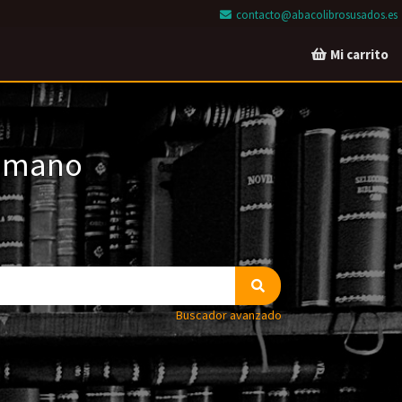
contacto@abacolibrosusados.es
Mi carrito
a mano
Buscador avanzado