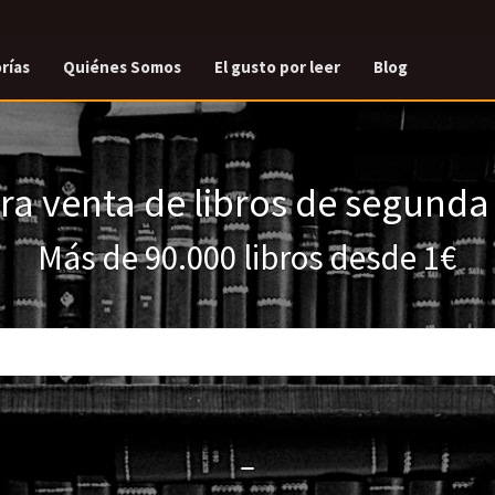
rías
Quiénes Somos
El gusto por leer
Blog
a venta de libros de segund
Más de 90.000 libros desde 1€