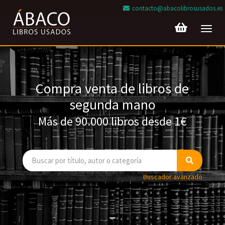
contacto@abacolibrosusados.es
Toggl
navig
Compra venta de libros de
segunda mano
Más de 90.000 libros desde 1€
Buscador avanzado