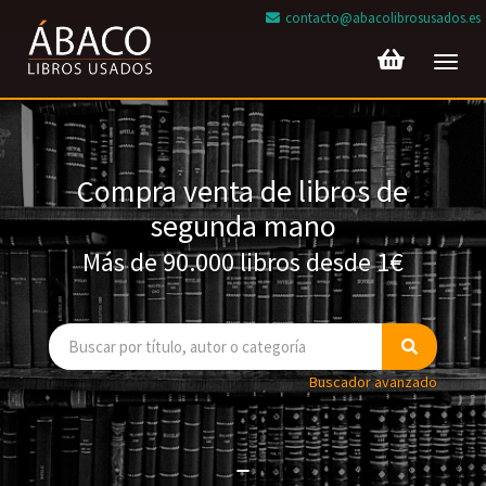
contacto@abacolibrosusados.es
Toggl
navig
Compra venta de libros de
segunda mano
Más de 90.000 libros desde 1€
Buscador avanzado