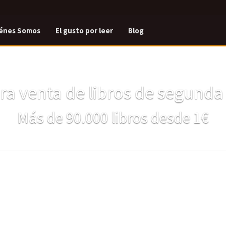
énes Somos
El gusto por leer
Blog
a venta de libros de segund
Más de 90.000 libros desde 1€