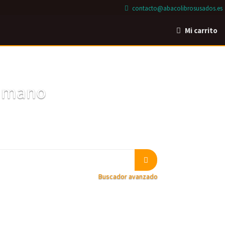
contacto@abacolibrosusados.es
Mi carrito
a mano
Buscador avanzado