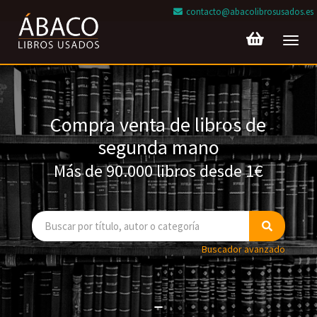
contacto@abacolibrosusados.es
Toggl
navig
Compra venta de libros de
segunda mano
Más de 90.000 libros desde 1€
Buscador avanzado