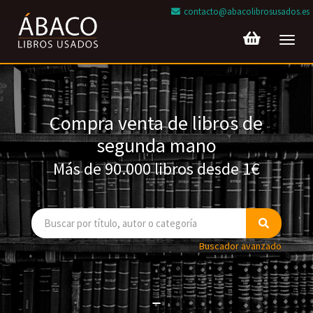
contacto@abacolibrosusados.es
Toggl
navig
Compra venta de libros de
segunda mano
Más de 90.000 libros desde 1€
Buscador avanzado