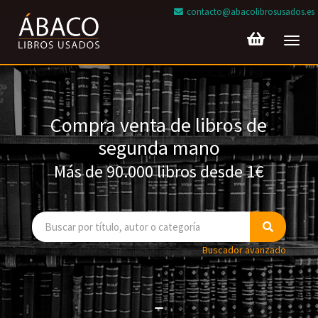
contacto@abacolibrosusados.es
Toggl
navig
Compra venta de libros de
segunda mano
Más de 90.000 libros desde 1€
Buscador avanzado