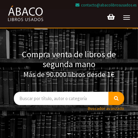
contacto@abacolibrosusados.es
Toggl
navig
Compra venta de libros de
segunda mano
Más de 90.000 libros desde 1€
Buscador avanzado