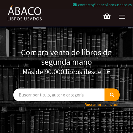
contacto@abacolibrosusados.es
Toggl
navig
Compra venta de libros de
segunda mano
Más de 90.000 libros desde 1€
Buscador avanzado