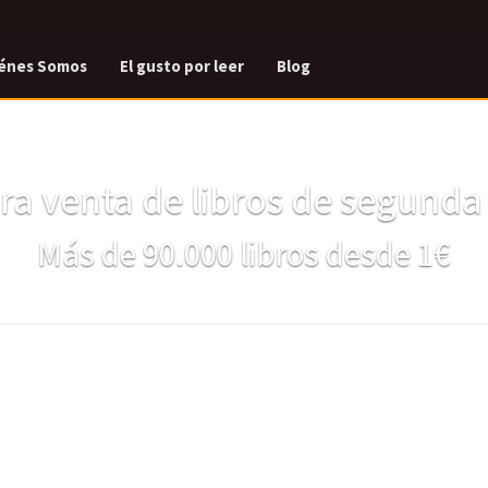
énes Somos
El gusto por leer
Blog
a venta de libros de segund
Más de 90.000 libros desde 1€