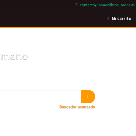
contacto@abacolibrosusados.es
Mi carrito
a mano
Buscador avanzado